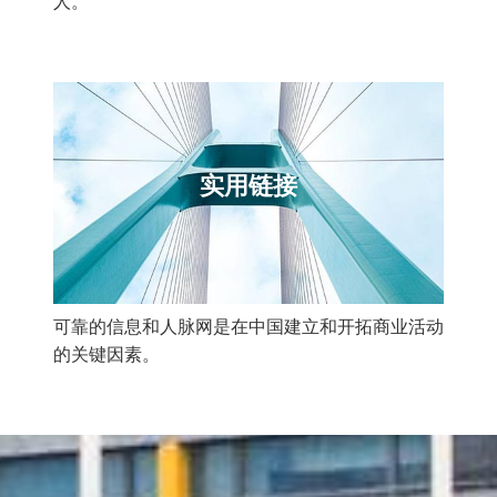
人。
实用链接
可靠的信息和人脉网是在中国建立和开拓商业活动
的关键因素。