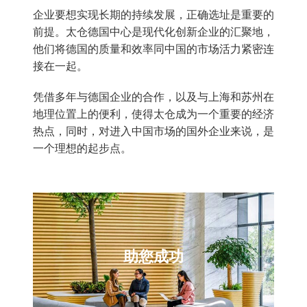
我们的租户
企业要想实现长期的持续发展，正确选址是重要的
前提。太仓德国中心是现代化创新企业的汇聚地，
他们将德国的质量和效率同中国的市场活力紧密连
新闻中心
接在一起。
凭借多年与德国企业的合作，以及与上海和苏州在
地理位置上的便利，使得太仓成为一个重要的经济
热点，同时，对进入中国市场的国外企业来说，是
一个理想的起步点。
助您成功