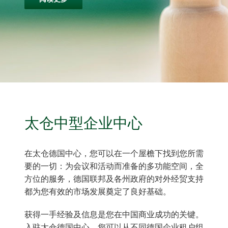
我们的租户
新闻中心
太仓中型企业中心
在太仓德国中心，您可以在一个屋檐下找到您所需
要的一切：为会议和活动而准备的多功能空间，全
方位的服务，德国联邦及各州政府的对外经贸支持
都为您有效的市场发展奠定了良好基础。
获得一手经验及信息是您在中国商业成功的关键。
入驻太仓德国中心，您可以从不同德国企业租户组