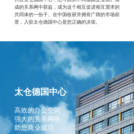
成的关系网中获益，成为这个相互促进相互需求的
共同体的一份子。在中国收获并拥有广阔的市场前
景，入驻太仓德国中心是您正确的决策。
太仓德国中心
高效的办公空间
强大的关系网络
助您商业成功