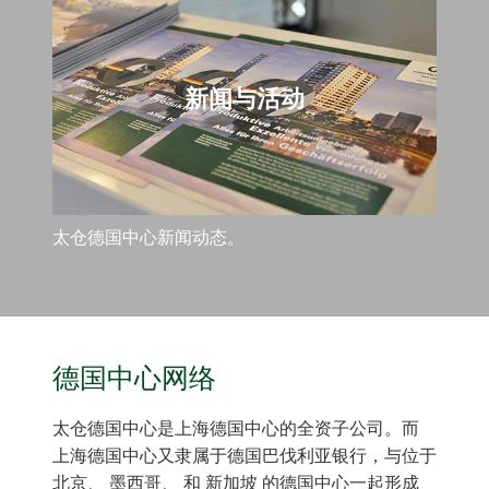
新闻与活动
太仓德国中心新闻动态。
德国中心网络
太仓德国中心是上海德国中心的全资子公司。而
上海德国中心又隶属于德国巴伐利亚银行，与位于
北京、 墨西哥、 和 新加坡 的德国中心一起形成