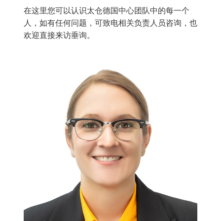
我们的租户
在这里您可以认识太仓德国中心团队中的每一个
人，如有任何问题，可致电相关负责人员咨询，也
欢迎直接来访垂询。
新闻中心