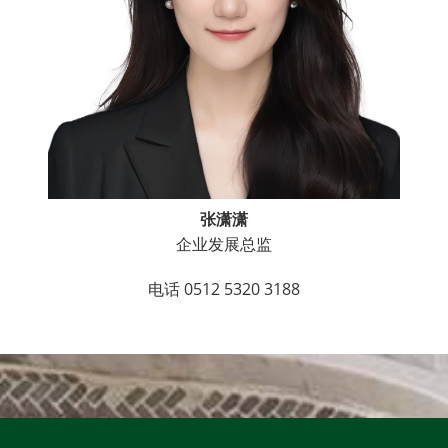
张潇潇
企业发展总监
电话 0512 5320 3188