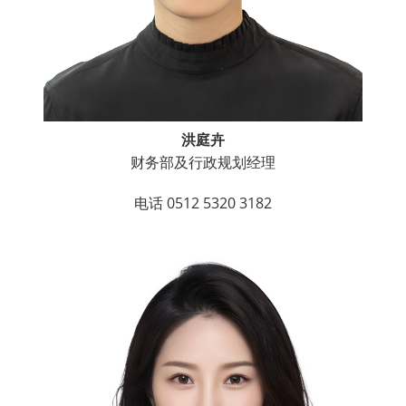
洪庭卉
财务部及行政规划经理
电话 0512 5320 3182