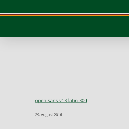
Skip
to
content
open-sans-v13-latin-300
29. August 2016