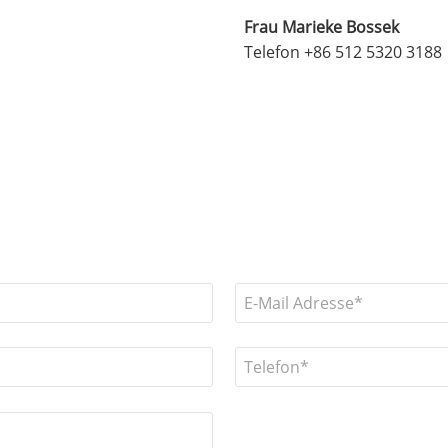
Frau Marieke Bossek
Telefon +86 512 5320 3188
Bitte
Bitte
lasse
lasse