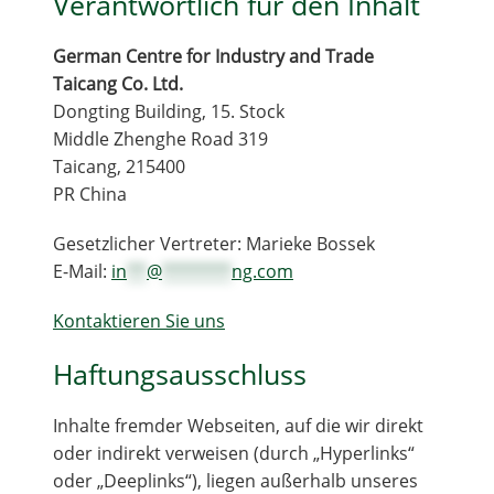
Verantwortlich für den Inhalt
Mieterübersicht
German Centre for Industry and Trade
Aktuelles
Taicang Co. Ltd.
Dongting Building, 15. Stock
Middle Zhenghe Road 319
Taicang, 215400
PR China
Gesetzlicher Vertreter: Marieke Bossek
E-Mail:
in
**
@
*******
ng.com
Kontaktieren Sie uns
Haftungsausschluss
Inhalte fremder Webseiten, auf die wir direkt
oder indirekt verweisen (durch „Hyperlinks“
oder „Deeplinks“), liegen außerhalb unseres