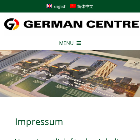
Skip
English
简体中文
to
content
MENU
German Centre
Büros
Academy
Impressum
Konferenz & Service