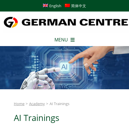
Skip
English
简体中文
to
content
MENU
German Centre
Büros
Academy
Home
Academy
AI Trainings
Konferenz & Service
AI Trainings