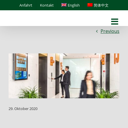
Skip
Anfahrt
Kontakt
English
简体中文
to
content
Previous
29. Oktober 2020