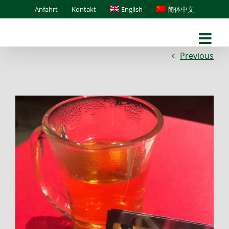
Skip
Anfahrt
Kontakt
English
简体中文
to
content
Previous