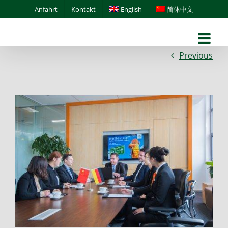
Skip
Anfahrt
Kontakt
English
简体中文
to
content
Previous