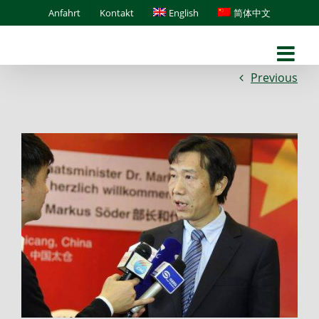
Skip
Anfahrt
Kontakt
English
简体中文
to
content
Previous