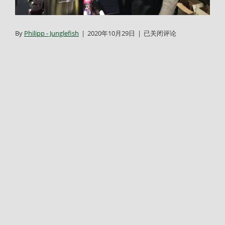
german-
By
Philipp - Junglefish
|
2020年10月29日
|
已关闭评论
centre-
taicang_feuerzangenbowle-
2018_28