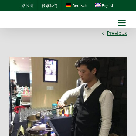
Skip
路线图
联系我们
Deutsch
English
to
content
Previous