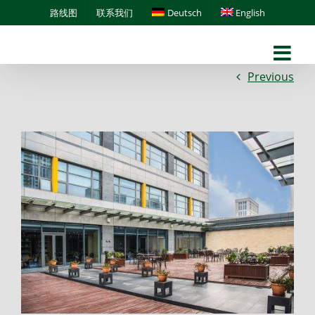
Skip
路线图
联系我们
Deutsch
English
to
content
Previous