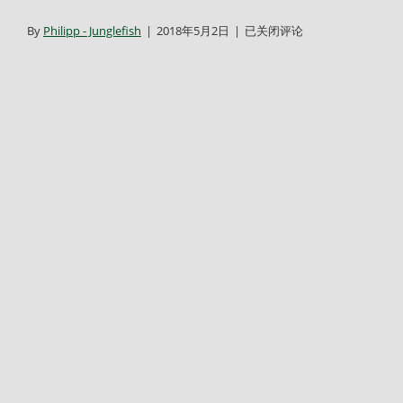
GC_taicang_terrase_2
By
Philipp - Junglefish
|
2018年5月2日
|
已关闭评论