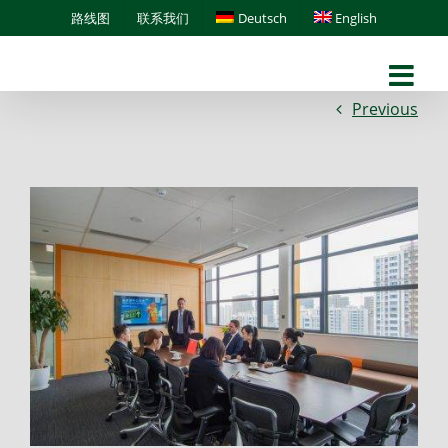
Skip
路线图
联系我们
Deutsch
English
to
content
Previous