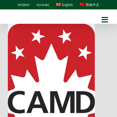
Skip
Anfahrt
Kontakt
English
简体中文
to
content