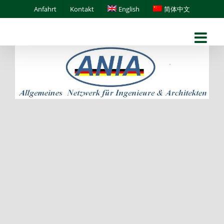
Skip
Anfahrt
Kontakt
English
简体中文
to
content