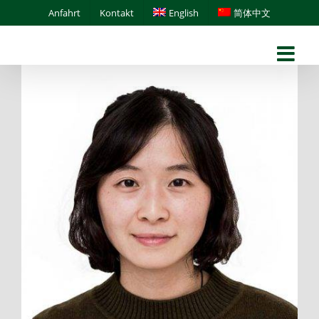
Skip
Anfahrt
Kontakt
English
简体中文
to
content