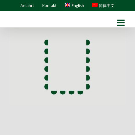
Skip
Anfahrt
Kontakt
English
简体中文
to
content