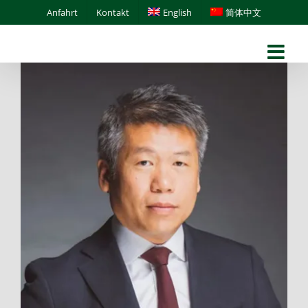
Skip
Anfahrt
Kontakt
English
简体中文
to
content