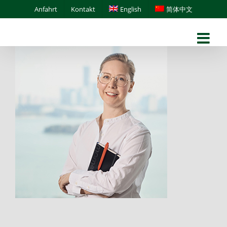
Skip
Anfahrt
Kontakt
English
简体中文
to
content