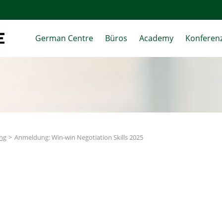
German Centre
Büros
Academy
Konferenz
ing
Anmeldung: Win-win Negotiation Skills 2025